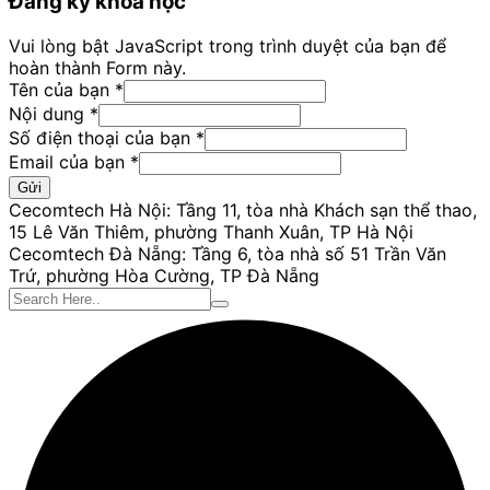
Đăng ký khóa học
Vui lòng bật JavaScript trong trình duyệt của bạn để
hoàn thành Form này.
bạn
Tên của bạn
*
của
Nội dung
*
thoại
Số điện thoại của bạn
*
Email của bạn
*
Gửi
Cecomtech Hà Nội: Tầng 11, tòa nhà Khách sạn thể thao,
15 Lê Văn Thiêm, phường Thanh Xuân, TP Hà Nội
Cecomtech Đà Nẵng: Tầng 6, tòa nhà số 51 Trần Văn
Trứ, phường Hòa Cường, TP Đà Nẵng