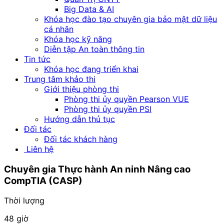
Big Data & AI
Khóa học đào tạo chuyên gia bảo mật dữ liệu
cá nhân
Khóa học kỹ năng
Diễn tập An toàn thông tin
Tin tức
Khóa học đang triển khai
Trung tâm khảo thi
Giới thiệu phòng thi
Phòng thi ủy quyền Pearson VUE
Phòng thi ủy quyền PSI
Hướng dẫn thủ tục
Đối tác
Đối tác khách hàng
Liên hệ
Chuyên gia Thực hành
An ninh Nâng cao
CompTIA (CASP)
Thời lượng
48 giờ