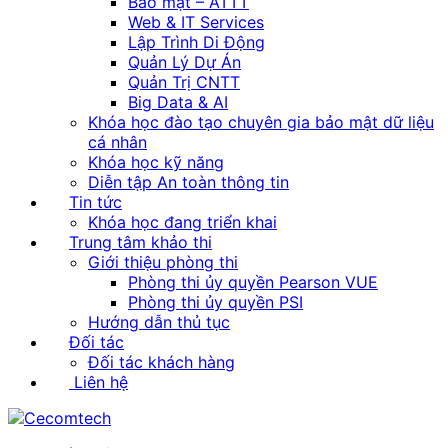
Bảo mật – ATTT
Web & IT Services
Lập Trình Di Động
Quản Lý Dự Án
Quản Trị CNTT
Big Data & AI
Khóa học đào tạo chuyên gia bảo mật dữ liệu
cá nhân
Khóa học kỹ năng
Diễn tập An toàn thông tin
Tin tức
Khóa học đang triển khai
Trung tâm khảo thi
Giới thiệu phòng thi
Phòng thi ủy quyền Pearson VUE
Phòng thi ủy quyền PSI
Hướng dẫn thủ tục
Đối tác
Đối tác khách hàng
Liên hệ