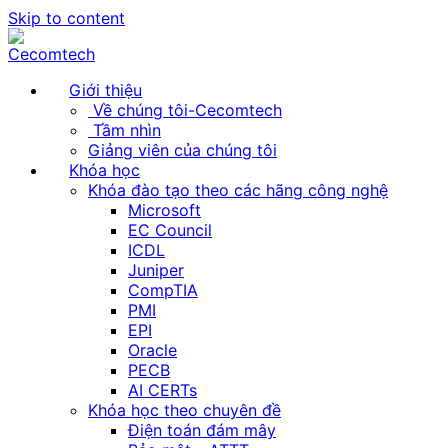
Skip to content
Giới thiệu
Về chúng tôi-Cecomtech
Tầm nhìn
Giảng viên của chúng tôi
Khóa học
Khóa đào tạo theo các hãng công nghệ
Microsoft
EC Council
ICDL
Juniper
CompTIA
PMI
EPI
Oracle
PECB
AI CERTs
Khóa học theo chuyên đề
Điện toán đám mây