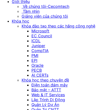
Giới thiệu
Về chúng tôi-Cecomtech
Tầm nhìn
Giảng viên của chúng tôi
Khóa học
Khóa đào tạo theo các hãng công nghệ
Microsoft
EC Council
ICDL
Juniper
CompTIA
PMI
EPI
Oracle
PECB
AI CERTs
Khóa học theo chuyên đề
Điện toán đám mây
Bảo mật – ATTT
Web & IT Services
Lập Trình Di Động
Quản Lý Dự Án
Quản Trị CNTT