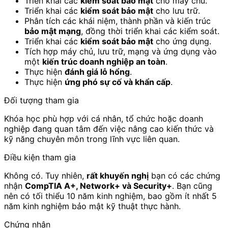
Triển khai các
kiểm soát bảo mật
cho máy chủ.
Triển khai các
kiểm soát bảo mật
cho lưu trữ.
Phân tích các khái niệm, thành phần và kiến trúc
bảo mật mạng
, đồng thời triển khai các kiểm soát.
Triển khai các
kiểm soát bảo mật
cho ứng dụng.
Tích hợp máy chủ, lưu trữ, mạng và ứng dụng vào
một
kiến trúc doanh nghiệp an toàn
.
Thực hiện
đánh giá lỗ hổng
.
Thực hiện
ứng phó sự cố và khẩn cấp
.
Đối tượng tham gia
Khóa học phù hợp với cá nhân, tổ chức hoặc doanh
nghiệp đang quan tâm đến việc nâng cao kiến thức và
kỹ năng chuyên môn trong lĩnh vực liên quan.
Điều kiện tham gia
Không có. Tuy nhiên,
rất khuyến nghị
bạn có các chứng
nhận
CompTIA A+, Network+ và Security+
. Bạn cũng
nên có tối thiểu 10 năm kinh nghiệm, bao gồm ít nhất 5
năm kinh nghiệm bảo mật kỹ thuật thực hành.
Chứng nhận